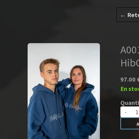
← Retour à la liste
A001- Sweat
HibOuDamOur
97.00 €
En stock
Quantité :
-
+
Ajouter au panier