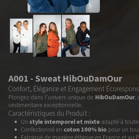
HibOuDamOur
 Engagement Écoresponsable
unique de
HibOuDamOur
, où chaque détail compte pou
elle.
oduit :
l et mixte
adapté à toutes les saisons.
ton 100% bio
pour un toucher doux et respectueux de
 éthique en France et au Portugal.