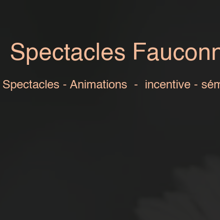
s Fauconnerie -
Rap
s - incentive - séminaires - mariages - init