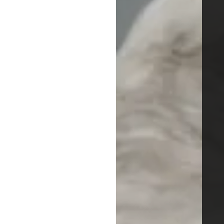
A001 - Sweat 
Confort, Élégance et
Plongez dans l'univers 
vestimentaire exceptionn
Caractéristiques du Pr
Un
style intempore
Confectionné en
co
Fabriqué de manière