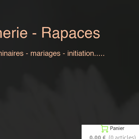
aces
iation.....
Panier

0.00 €
(0 articles)