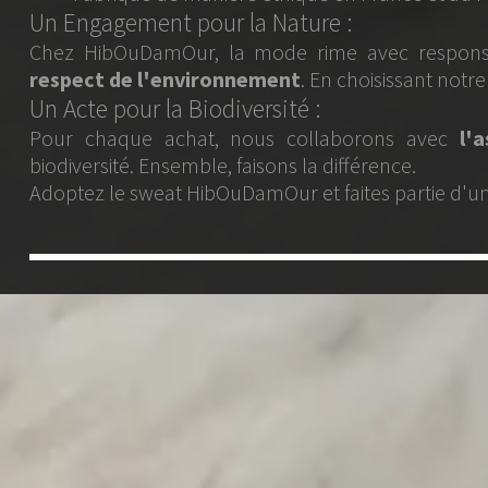
a Nature :
ode rime avec responsabilité. Notre démarche : a
ement
. En choisissant notre sweat, vous soutenez une 
ersité :
ous collaborons avec
l'association Faune Alfort
p
isons la différence.
amOur et faites partie d'une communauté engagée et s