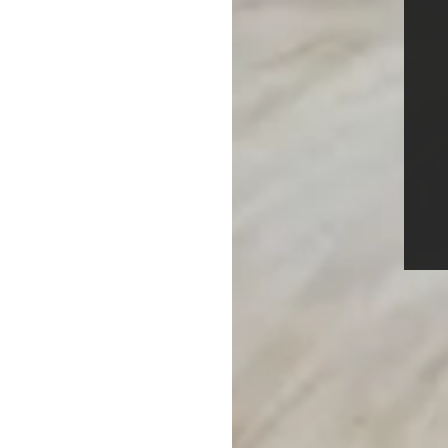
Un Engagement pour l
Chez HibOuDamOur, la m
respect de l'environn
Un Acte pour la Biodiv
Pour chaque achat, n
biodiversité. Ensemble, fa
Adoptez le sweat HibOuD