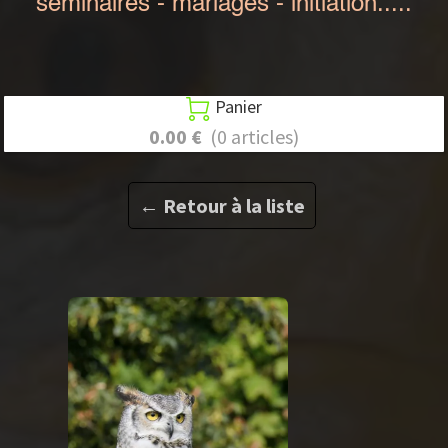
séminaires - mariages - initiation.....
Panier

0.00 €
(0 articles)
← Retour à la liste