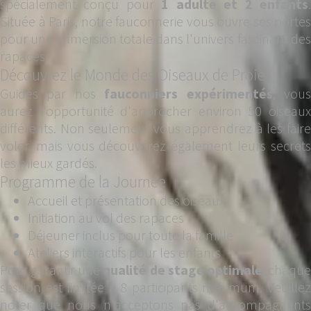
spécialement conçu pour
1 adulte et 2 enfants
Située à Paris, notre fauconnerie vous ouvre ses portes
pour une immersion totale dans l'univers fascinant des
rapaces.
Découvrez le Monde des Oiseaux de Proie
Guidés par nos
fauconniers expérimentés
, vou
aurez l'opportunité d'approcher environ 50 oiseaux
différents. Non seulement vous apprendrez à les faire
voler, mais vous découvrirez également leurs secrets
les mieux gardés.
Programme de la Journée
Accueil et présentation des oiseaux
Initiation au vol des rapaces
Déjeuner inclus pour toute la famille
Ateliers interactifs pour les enfants
Pour garantir une
qualité de stage optimale
, chaqu
session est limitée à 8 participants maximum. Veuillez
noter que nous n'acceptons pas d'accompagnants