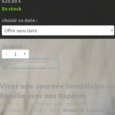
620.00 €
En stock
choisir sa date :
Quantité :
-
+
Ajouter au panier
Vivez une Journée Inoubliable en
Famille avec nos Rapaces
Offrez à votre famille une expérience unique et
enrichissante grâce à notre
Stage de Fauconneri