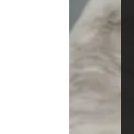
A2A-Enfant 2 j
Explorateurs
Offrez à votre enfant 
jours
, les petits aventu
par des fauconniers exp
de participer activement
Pourquoi Choisir ce St
Encadrement Prof
Expérience Immers
Petit Groupe :
Maxi
Repas Inclus :
Chaq
Flexibilité :
Stage v
Pour garantir la sécuri