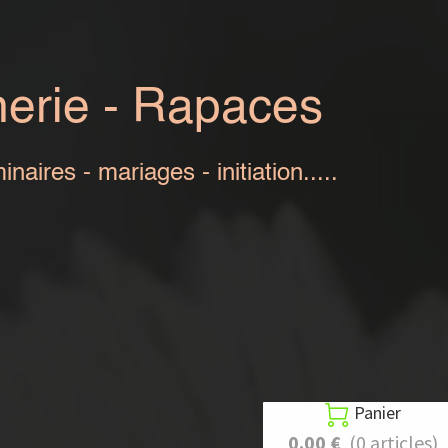
aces
iation.....
Panier

0.00 €
(0 articles)