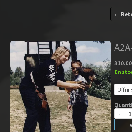
← Retour à la liste
A2A-Enfant 2 jours
310.00 €
En stock
Quantité :
-
+
Ajouter au panier