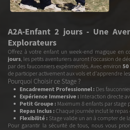
ours - Une Aventure Inoubliabl
un week-end magique en compagnie des maîtres de l
riers auront l'occasion de découvrir le monde fascinant 
érimentés. Avec environ
50 oiseaux
à la fauconnerie, ch
 aux vols et d'apprendre les secrets de ces majestueux 
age ?
essionnel :
Des fauconniers passionnés et expérimentés
ive :
Interaction directe avec les oiseaux et participati
mum 8 enfants par stage pour une expérience personnal
ue journée inclut le repas du midi.
alide un an à compter de la date d'achat.
té de tous, nous vous prions de nous informer avant 