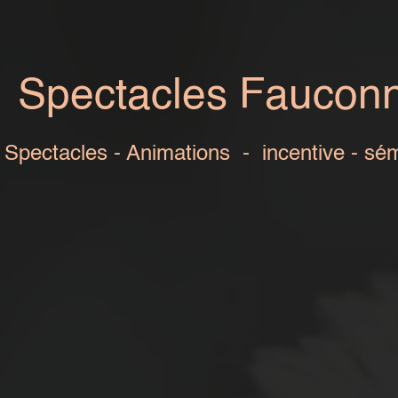
s Fauconnerie -
Rap
s - incentive - séminaires - mariages - init