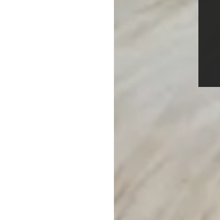
situation de handicap. M
participation.
Ne manquez pas cette opp
cadre sécurisé et enrichis