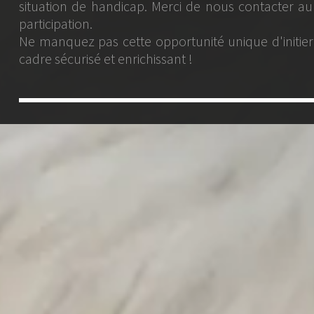
erci de nous contacter au 06 09 22 15 92 pour évalue
ortunité unique d'initier votre enfant à l'art ancest
sant !