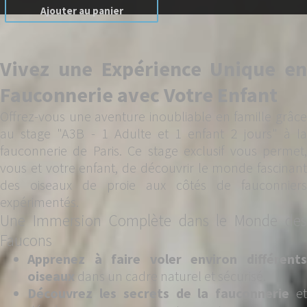
Ajouter au panier
Vivez une Expérience Unique en
Fauconnerie avec Votre Enfant
Offrez-vous une aventure inoubliable en famille grâce
au stage "A3B - 1 Adulte et 1 enfant 2 jours" à la
fauconnerie de Paris. Ce stage exclusif vous permet,
vous et votre enfant, de découvrir le monde fascinant
des oiseaux de proie aux côtés de fauconniers
expérimentés.
Une Immersion Complète dans le Monde des
Faucons
Apprenez à faire voler environ différents
oiseaux
dans un cadre naturel et sécurisé.
Découvrez les secrets de la fauconnerie
e