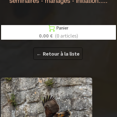
séminaires - mariages - initiation.....
Panier

0.00 €
(0 articles)
← Retour à la liste