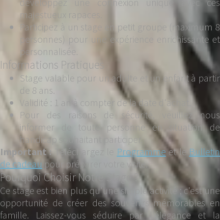
développez une connexion unique avec ces
majestueux rapaces.
Participez à un stage en petit groupe (maximum 8
personnes) pour une expérience enrichissante et
personnalisée.
Informations Pratiques
Stage valable pour un adulte et un enfant à partir
de 8 ans.
Validité : 1 an à compter de la date d'achat.
Pour des raisons de sécurité, veuillez nous
informer de toute personne en situation de
handicap souhaitant participer.
Important :
Téléchargez le
Programme
et le
Bulleti
de cadeau
pour préparer votre visite.
Pourquoi Choisir Notre Stage ?
Ce stage est bien plus qu'une simple activité ; c'est une
opportunité de créer des souvenirs mémorables en
famille. Laissez-vous séduire par l'élégance et la